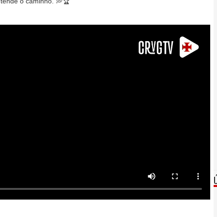
ntende o caminho. 💭🏆