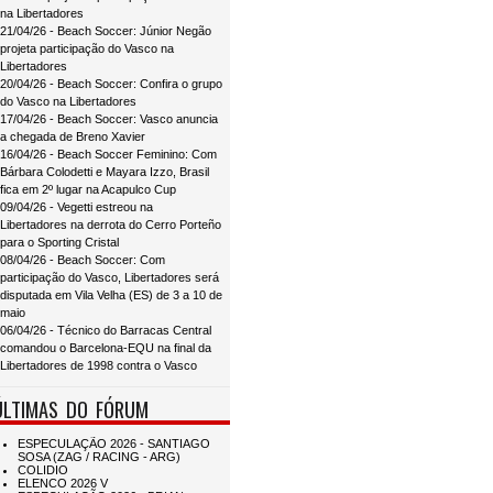
na Libertadores
21/04/26 - Beach Soccer: Júnior Negão
projeta participação do Vasco na
Libertadores
20/04/26 - Beach Soccer: Confira o grupo
do Vasco na Libertadores
17/04/26 - Beach Soccer: Vasco anuncia
a chegada de Breno Xavier
16/04/26 - Beach Soccer Feminino: Com
Bárbara Colodetti e Mayara Izzo, Brasil
fica em 2º lugar na Acapulco Cup
09/04/26 - Vegetti estreou na
Libertadores na derrota do Cerro Porteño
para o Sporting Cristal
08/04/26 - Beach Soccer: Com
participação do Vasco, Libertadores será
disputada em Vila Velha (ES) de 3 a 10 de
maio
06/04/26 - Técnico do Barracas Central
comandou o Barcelona-EQU na final da
Libertadores de 1998 contra o Vasco
ÚLTIMAS DO FÓRUM