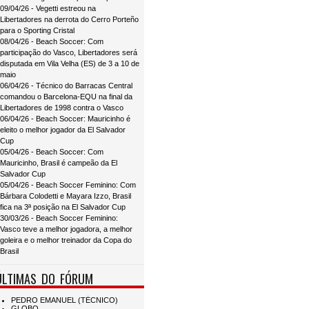
09/04/26 - Vegetti estreou na
Libertadores na derrota do Cerro Porteño
para o Sporting Cristal
08/04/26 - Beach Soccer: Com
participação do Vasco, Libertadores será
disputada em Vila Velha (ES) de 3 a 10 de
maio
06/04/26 - Técnico do Barracas Central
comandou o Barcelona-EQU na final da
Libertadores de 1998 contra o Vasco
06/04/26 - Beach Soccer: Mauricinho é
eleito o melhor jogador da El Salvador
Cup
05/04/26 - Beach Soccer: Com
Mauricinho, Brasil é campeão da El
Salvador Cup
05/04/26 - Beach Soccer Feminino: Com
Bárbara Colodetti e Mayara Izzo, Brasil
fica na 3ª posição na El Salvador Cup
30/03/26 - Beach Soccer Feminino:
Vasco teve a melhor jogadora, a melhor
goleira e o melhor treinador da Copa do
Brasil
ÚLTIMAS DO FÓRUM