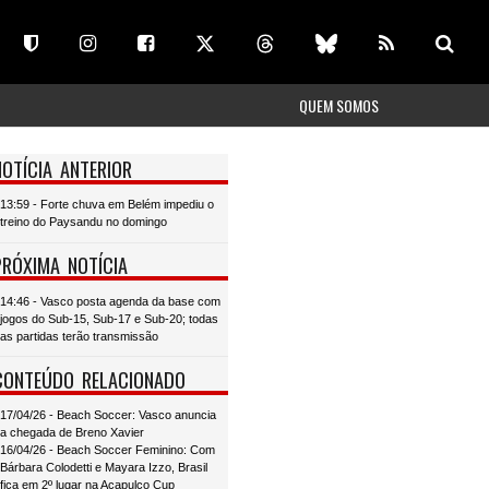
QUEM SOMOS
NOTÍCIA ANTERIOR
13:59 - Forte chuva em Belém impediu o
treino do Paysandu no domingo
PRÓXIMA NOTÍCIA
14:46 - Vasco posta agenda da base com
jogos do Sub-15, Sub-17 e Sub-20; todas
as partidas terão transmissão
CONTEÚDO RELACIONADO
17/04/26 - Beach Soccer: Vasco anuncia
a chegada de Breno Xavier
16/04/26 - Beach Soccer Feminino: Com
Bárbara Colodetti e Mayara Izzo, Brasil
fica em 2º lugar na Acapulco Cup