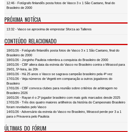
12:46 - Fotógrafo finlandês posta fotos de Vasco 3 x 1 São Caetano, final do
Brasileiro de 2000
PRÓXIMA NOTÍCIA
13:32 - Vasco se aproxima de emprestar Sforza ao Talleres
CONTEÚDO RELACIONADO
18/01/26 - Fotógrafo finlandês posta fotos de Vasco 3 x 1 São Caetano, final do
Brasileiro de 2000
18/01/26 - Jorginho Paulista relembra a conquista do Brasileiro de 2000
18/01/26 - CBF altera data da estreia do Vasco no Brasileiro contra o Mirassol para
29/01, 5ª-feira, às 20h
18/01/26 - Há 25 anos o Vasco se sagrava campeão brasileiro pela 4ª vez
17/01/26 - Veja números de Vegetti em comparação a outros jogadores do
Brasileiro
17/01/26 - CBF convoca clubes para reunião sobre critérios de arbitragem no
Brasileiro 2026
16/01/26 - Rayan é o 2º jogador brasileiro com mais gols marcados desde 2025
17/01/26 - Três dos quatro maiores artilheiros da história do Campeonato Brasileiro
foram revelados pelo Vasco
14/01/26 - Adversário da estreia do Vasco no Brasileiro, Mirassol perde por 3 a 1
para o Privavera pelo Paulista
ÚLTIMAS DO FÓRUM