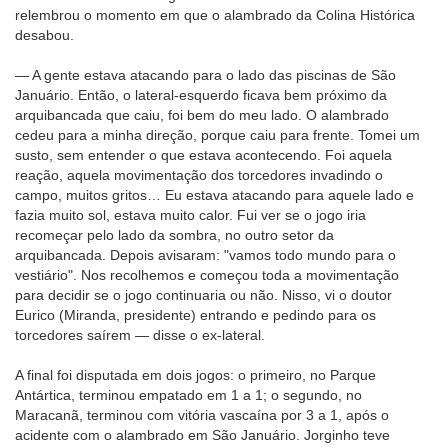
relembrou o momento em que o alambrado da Colina Histórica
desabou.
— A gente estava atacando para o lado das piscinas de São
Januário. Então, o lateral-esquerdo ficava bem próximo da
arquibancada que caiu, foi bem do meu lado. O alambrado
cedeu para a minha direção, porque caiu para frente. Tomei um
susto, sem entender o que estava acontecendo. Foi aquela
reação, aquela movimentação dos torcedores invadindo o
campo, muitos gritos… Eu estava atacando para aquele lado e
fazia muito sol, estava muito calor. Fui ver se o jogo iria
recomeçar pelo lado da sombra, no outro setor da
arquibancada. Depois avisaram: "vamos todo mundo para o
vestiário". Nos recolhemos e começou toda a movimentação
para decidir se o jogo continuaria ou não. Nisso, vi o doutor
Eurico (Miranda, presidente) entrando e pedindo para os
torcedores saírem — disse o ex-lateral.
A final foi disputada em dois jogos: o primeiro, no Parque
Antártica, terminou empatado em 1 a 1; o segundo, no
Maracanã, terminou com vitória vascaína por 3 a 1, após o
acidente com o alambrado em São Januário. Jorginho teve