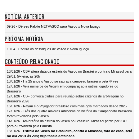
NOTÍCIA ANTERIOR
09:26 - Dê seu Palpite NETVASCO para Vasco x Nova Iguaçu
PRÓXIMA NOTÍCIA
10:04 - Confira os desfalques de Vasco e Nova Iguaçu
CONTEÚDO RELACIONADO
18/01/26 - CBF altera data da estreia do Vasco no Brasileiro contra o Mirassol para
29/01, 5ª-feira, às 20h
18/01/26 - Há 25 anos o Vasco se sagrava campeão brasileiro pela 4ª vez
17/01/26 - Veja números de Vegetti em comparação a outros jogadores do
Brasileiro
17/01/26 - CBF convoca clubes para reunião sobre critérios de arbitragem no
Brasileiro 2026
16/01/26 - Rayan é o 2º jogador brasileiro com mais gols marcados desde 2025
17/01/26 - Três dos quatro maiores artilheiros da história do Campeonato Brasileiro
foram revelados pelo Vasco
14/01/26 - Adversário da estreia do Vasco no Brasileiro, Mirassol perde por 3 a 1
para o Privavera pelo Paulista
13/01/26 -
Estreia do Vasco no Brasileiro, contra o Mirassol, fora de casa, será
no dia 28/01 às 20h; veja tabela detalhada