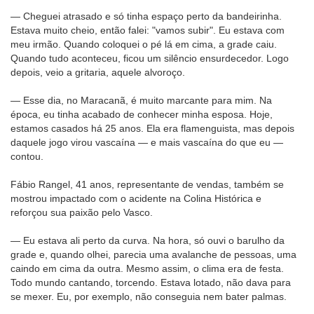
— Cheguei atrasado e só tinha espaço perto da bandeirinha.
Estava muito cheio, então falei: "vamos subir". Eu estava com
meu irmão. Quando coloquei o pé lá em cima, a grade caiu.
Quando tudo aconteceu, ficou um silêncio ensurdecedor. Logo
depois, veio a gritaria, aquele alvoroço.
— Esse dia, no Maracanã, é muito marcante para mim. Na
época, eu tinha acabado de conhecer minha esposa. Hoje,
estamos casados há 25 anos. Ela era flamenguista, mas depois
daquele jogo virou vascaína — e mais vascaína do que eu —
contou.
Fábio Rangel, 41 anos, representante de vendas, também se
mostrou impactado com o acidente na Colina Histórica e
reforçou sua paixão pelo Vasco.
— Eu estava ali perto da curva. Na hora, só ouvi o barulho da
grade e, quando olhei, parecia uma avalanche de pessoas, uma
caindo em cima da outra. Mesmo assim, o clima era de festa.
Todo mundo cantando, torcendo. Estava lotado, não dava para
se mexer. Eu, por exemplo, não conseguia nem bater palmas.