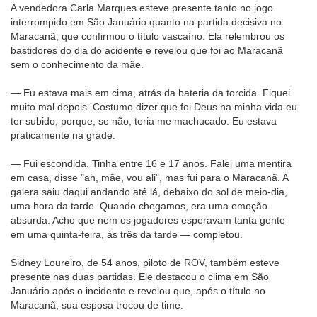
A vendedora Carla Marques esteve presente tanto no jogo
interrompido em São Januário quanto na partida decisiva no
Maracanã, que confirmou o título vascaíno. Ela relembrou os
bastidores do dia do acidente e revelou que foi ao Maracanã
sem o conhecimento da mãe.
— Eu estava mais em cima, atrás da bateria da torcida. Fiquei
muito mal depois. Costumo dizer que foi Deus na minha vida eu
ter subido, porque, se não, teria me machucado. Eu estava
praticamente na grade.
— Fui escondida. Tinha entre 16 e 17 anos. Falei uma mentira
em casa, disse "ah, mãe, vou ali", mas fui para o Maracanã. A
galera saiu daqui andando até lá, debaixo do sol de meio-dia,
uma hora da tarde. Quando chegamos, era uma emoção
absurda. Acho que nem os jogadores esperavam tanta gente
em uma quinta-feira, às três da tarde — completou.
Sidney Loureiro, de 54 anos, piloto de ROV, também esteve
presente nas duas partidas. Ele destacou o clima em São
Januário após o incidente e revelou que, após o título no
Maracanã, sua esposa trocou de time.