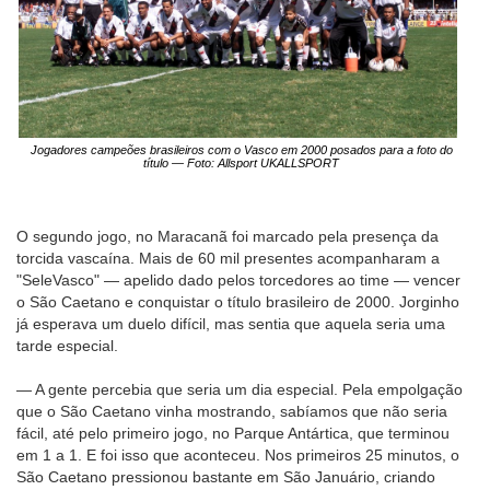
Jogadores campeões brasileiros com o Vasco em 2000 posados para a foto do
título — Foto: Allsport UKALLSPORT
O segundo jogo, no Maracanã foi marcado pela presença da
torcida vascaína. Mais de 60 mil presentes acompanharam a
"SeleVasco" — apelido dado pelos torcedores ao time — vencer
o São Caetano e conquistar o título brasileiro de 2000. Jorginho
já esperava um duelo difícil, mas sentia que aquela seria uma
tarde especial.
— A gente percebia que seria um dia especial. Pela empolgação
que o São Caetano vinha mostrando, sabíamos que não seria
fácil, até pelo primeiro jogo, no Parque Antártica, que terminou
em 1 a 1. E foi isso que aconteceu. Nos primeiros 25 minutos, o
São Caetano pressionou bastante em São Januário, criando