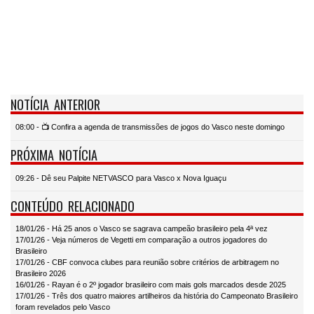
NOTÍCIA ANTERIOR
08:00 - 📺 Confira a agenda de transmissões de jogos do Vasco neste domingo
PRÓXIMA NOTÍCIA
09:26 - Dê seu Palpite NETVASCO para Vasco x Nova Iguaçu
CONTEÚDO RELACIONADO
18/01/26 - Há 25 anos o Vasco se sagrava campeão brasileiro pela 4ª vez
17/01/26 - Veja números de Vegetti em comparação a outros jogadores do
Brasileiro
17/01/26 - CBF convoca clubes para reunião sobre critérios de arbitragem no
Brasileiro 2026
16/01/26 - Rayan é o 2º jogador brasileiro com mais gols marcados desde 2025
17/01/26 - Três dos quatro maiores artilheiros da história do Campeonato Brasileiro
foram revelados pelo Vasco