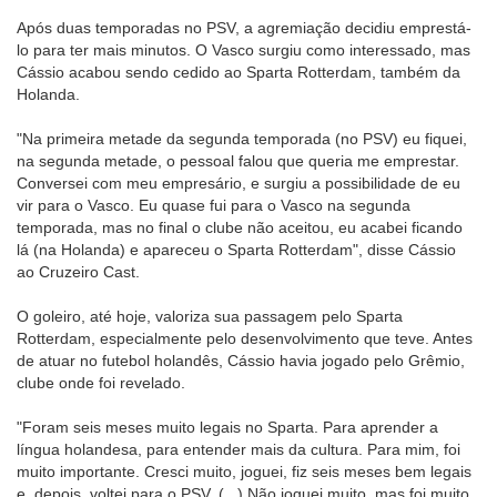
Após duas temporadas no PSV, a agremiação decidiu emprestá-
lo para ter mais minutos. O Vasco surgiu como interessado, mas
Cássio acabou sendo cedido ao Sparta Rotterdam, também da
Holanda.
"Na primeira metade da segunda temporada (no PSV) eu fiquei,
na segunda metade, o pessoal falou que queria me emprestar.
Conversei com meu empresário, e surgiu a possibilidade de eu
vir para o Vasco. Eu quase fui para o Vasco na segunda
temporada, mas no final o clube não aceitou, eu acabei ficando
lá (na Holanda) e apareceu o Sparta Rotterdam", disse Cássio
ao Cruzeiro Cast.
O goleiro, até hoje, valoriza sua passagem pelo Sparta
Rotterdam, especialmente pelo desenvolvimento que teve. Antes
de atuar no futebol holandês, Cássio havia jogado pelo Grêmio,
clube onde foi revelado.
"Foram seis meses muito legais no Sparta. Para aprender a
língua holandesa, para entender mais da cultura. Para mim, foi
muito importante. Cresci muito, joguei, fiz seis meses bem legais
e, depois, voltei para o PSV. (...) Não joguei muito, mas foi muito