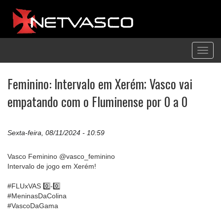
Toggl
navig
Feminino: Intervalo em Xerém; Vasco vai
empatando com o Fluminense por 0 a 0
Sexta-feira, 08/11/2024 - 10:59
Vasco Feminino @vasco_feminino
Intervalo de jogo em Xerém!
#FLUxVAS 0️⃣-0️⃣
#MeninasDaColina
#VascoDaGama