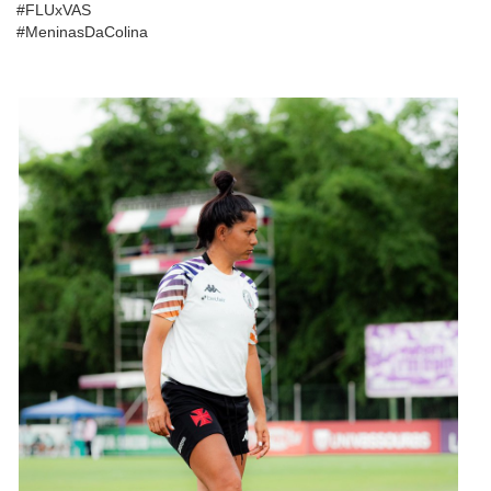
#FLUxVAS
#MeninasDaColina