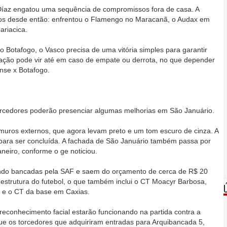
Díaz engatou uma sequência de compromissos fora de casa. A
gos desde então: enfrentou o Flamengo no Maracanã, o Audax em
riacica.
 Botafogo, o Vasco precisa de uma vitória simples para garantir
icação pode vir até em caso de empate ou derrota, no que depender
ense x Botafogo.
orcedores poderão presenciar algumas melhorias em São Januário.
s muros externos, que agora levam preto e um tom escuro de cinza. A
s para ser concluída. A fachada de São Januário também passa por
neiro, conforme o ge noticiou.
ndo bancadas pela SAF e saem do orçamento de cerca de R$ 20
estrutura do futebol, o que também inclui o CT Moacyr Barbosa,
l, e o CT da base em Caxias.
reconhecimento facial estarão funcionando na partida contra a
e os torcedores que adquiriram entradas para Arquibancada 5,