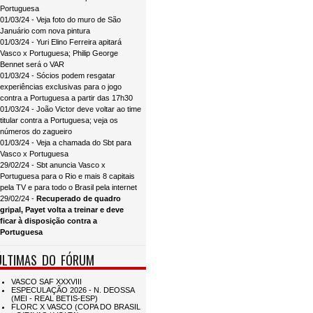
Portuguesa
01/03/24 - Veja foto do muro de São
Januário com nova pintura
01/03/24 - Yuri Elino Ferreira apitará
Vasco x Portuguesa; Philip George
Bennet será o VAR
01/03/24 - Sócios podem resgatar
experiências exclusivas para o jogo
contra a Portuguesa a partir das 17h30
01/03/24 - João Victor deve voltar ao time
titular contra a Portuguesa; veja os
números do zagueiro
01/03/24 - Veja a chamada do Sbt para
Vasco x Portuguesa
29/02/24 - Sbt anuncia Vasco x
Portuguesa para o Rio e mais 8 capitais
pela TV e para todo o Brasil pela internet
29/02/24 -
Recuperado de quadro
gripal, Payet volta a treinar e deve
ficar à disposição contra a
Portuguesa
ÚLTIMAS DO FÓRUM