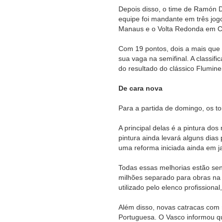
Depois disso, o time de Ramón 
equipe foi mandante em três jo
Manaus e o Volta Redonda em Ca
Com 19 pontos, dois a mais que o
sua vaga na semifinal. A classif
do resultado do clássico Flumin
De cara nova
Para a partida de domingo, os t
A principal delas é a pintura do
pintura ainda levará alguns dia
uma reforma iniciada ainda em ja
Todas essas melhorias estão se
milhões separado para obras na 
utilizado pelo elenco profissiona
Além disso, novas catracas com 
Portuguesa. O Vasco informou qu