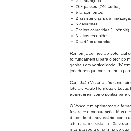
2 finalizações
269 passes (246 certos)
5 lançamentos
2 assistências para finalizaçã
5 desarmes
7 faltas cometidas (1 pênalti)
3 faltas recebidas
3 cartões amarelos
Ramón já conhecia o potencial 
foi fundamental para o técnico 
ganhou em verticalidade. JV tem 
jogadores que mais retém a poss
Com João Victor e Léo construin
laterais Paulo Henrique e Lucas
aparecerem como pontas para dei
O Vasco tem aprimorado a forma
favorece a manutenção. Mas a c
depender do adversário, como ac
alternaram o sistema três vezes
mas passou a uma linha de quatr