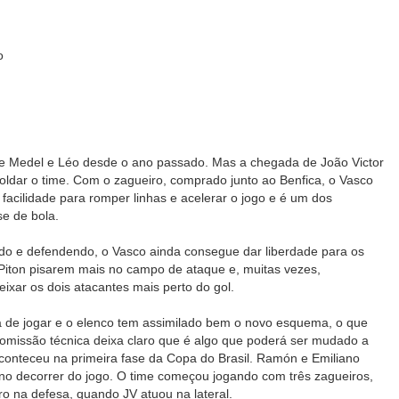
o
de Medel e Léo desde o ano passado. Mas a chegada de João Victor
moldar o time. Com o zagueiro, comprado junto ao Benfica, o Vasco
facilidade para romper linhas e acelerar o jogo e é um dos
e de bola.
do e defendendo, o Vasco ainda consegue dar liberdade para os
 Piton pisarem mais no campo de ataque e, muitas vezes,
xar os dois atacantes mais perto do gol.
 de jogar e o elenco tem assimilado bem o novo esquema, o que
omissão técnica deixa claro que é algo que poderá ser mudado a
onteceu na primeira fase da Copa do Brasil. Ramón e Emiliano
 no decorrer do jogo. O time começou jogando com três zagueiros,
o na defesa, quando JV atuou na lateral.