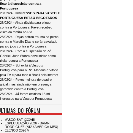
ficar à disposição contra a
Portuguesa
29/02/24 -
INGRESSOS PARA VASCO X
PORTUGUESA ESTÃO ESGOTADOS
28/02/24 - Ainda dúvida para o jogo
contra a Portuguesa, Payet recebeu
visita da família no Rio
28/02/24 - Rojas sofreu trauma na perna
contra o Marcílio Dias e será reavaliado
para o jogo contra a Portuguesa
28/02/24 - Com a suspensão de Zé
Gabriel, Juan Sforza deve iniciar como
titular contra a Portuguesa
28/02/24 - Sbt exibirá Vasco x
Portuguesa para o Rio, Manaus e Vitória
pela TV e para todo o Brasil pela internet
28/02/24 - Payet melhora de quadro
gripal, mas ainda não tem presença
garantida contra a Portuguesa
28/02/24 - Já foram emitidos 15 mil
ingressos para Vasco x Portuguesa
ÚLTIMAS DO FÓRUM