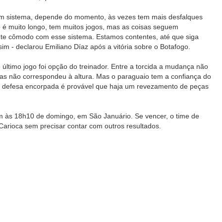
m sistema, depende do momento, às vezes tem mais desfalques
ro é muito longo, tem muitos jogos, mas as coisas seguem
te cômodo com esse sistema. Estamos contentes, até que siga
m - declarou Emiliano Díaz após a vitória sobre o Botafogo.
o último jogo foi opção do treinador. Entre a torcida a mudança não
as não correspondeu à altura. Mas o paraguaio tem a confiança do
a defesa encorpada é provável que haja um revezamento de peças
m às 18h10 de domingo, em São Januário. Se vencer, o time de
arioca sem precisar contar com outros resultados.