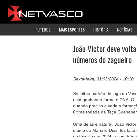
FUTEBOL
MAIS ESPORTES
HISTÓRIA
NOTÍCIAS
João Victor deve volta
números do zagueiro
Sexta-feira, 01/03/2024 - 10:10
Se faltou padrão de jogo ao Va
está ganhando forma e DNA. O t
quando preciso e varia a formaçã
última rodada da Taça Guanabar
Uma delas é natural. João Victo
diante do Marcílio Dias, fez fal
do técnico em 2024, a com três 