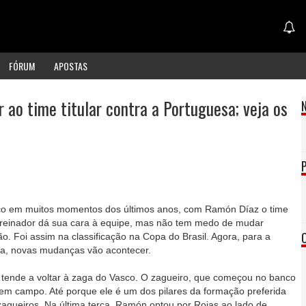
FÓRUM
APOSTAS
r ao time titular contra a Portuguesa; veja os
sco em muitos momentos dos últimos anos, com Ramón Díaz o time
reinador dá sua cara à equipe, mas não tem medo de mudar
o. Foi assim na classificação na Copa do Brasil. Agora, para a
a, novas mudanças vão acontecer.
r tende a voltar à zaga do Vasco. O zagueiro, que começou no banco
ta em campo. Até porque ele é um dos pilares da formação preferida
zagueiros. Na última terça, Ramón optou por Rojas ao lado de