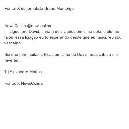
Fonte: X do jornalista Bruno Murito/ge
NewsColina @newscolina
— Liguei pro David, tinham dois clubes em cima dele, e ele me
falou ‘essa ligação eu tô esperando desde que eu nasci, 'eu sou
vascaíno'.
Sei que tem muitas críticas em cima do David, mas cabe a ele
reverter.
🎙️ | Alexandre Mattos
Fonte: X NewsColina