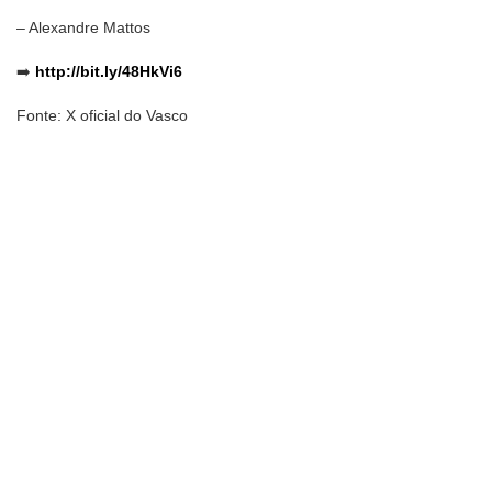
– Alexandre Mattos
➡️
http://bit.ly/48HkVi6
Fonte: X oficial do Vasco