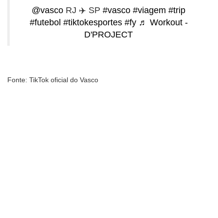
@vasco
RJ ✈️ SP
#vasco
#viagem
#trip
#futebol
#tiktokesportes
#fy
♬ Workout -
D'PROJECT
Fonte: TikTok oficial do Vasco