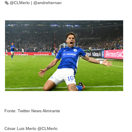
🗞️ @CLMerlo | @andrehernan
Fonte: Twitter News Almirante
César Luis Merlo @CLMerlo