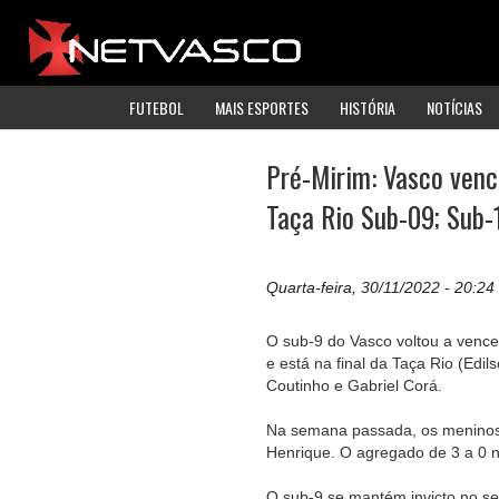
FUTEBOL
MAIS ESPORTES
HISTÓRIA
NOTÍCIAS
Pré-Mirim: Vasco vence
Taça Rio Sub-09; Sub-
Quarta-feira, 30/11/2022 - 20:24
O sub-9 do Vasco voltou a vencer
e está na final da Taça Rio (Edi
Coutinho e Gabriel Corá.
Na semana passada, os meninos j
Henrique. O agregado de 3 a 0 n
O sub-9 se mantém invicto no se