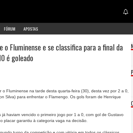
FÓRUM
APOSTAS
 o Fluminense e se classifica para a final da
10 é goleado
 o Fluminense na tarde desta quarta-feira (30), desta vez por 2 a 0,
lson Silva) para enfrentar o Flamengo. Os gols foram de Henrique
á haviam vencido o primeiro jogo por 1 a 0, com gol de Gustavo
o placar garantiu à categoria vaga na decisão.
gundo turno da competição e com vitória em todos os clássicos