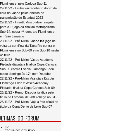
Fluminense, pelo Carioca Sub-11
29/11/22 - Urubu vai receber o dobro da
cota do Vasco pelos direitos de
transmissão do Estadual 2023
29/11/22 - Infantil: Vasco abre resgate
para o 1º jogo da final do Metropolitano
Sub-14, nesta 4ª, contra o Fluminense,
em São Januário
29/11/22 - Pré-Mirim: Vasco faz jogo de
volta da semifinal da Taça Rio contra o
Fluminense no Sub-09 e no Sub-10 nesta
4ª-feira
27/11/22 - Pré-Mirim: Vasco Academy
Piedade disputa a final da Copa Carioca
Sub-09 contra Escola Flamengo Eden
neste domingo às 17h com Youtube
27/11/22 - Pré-Mirim: Assista a Escola
Flamengo Eden x Vasco Academy
Piedade, final da Copa Carioca Sub-09
26/11/22 - Remo: Disputa jurídica pelo
título do Estadual de 2003 chega ao STF
26/11/22 - Pré-Mirim: Veja a foto oficial do
título da Copa Dente de Leite Sub-07
ÚLTIMAS DO FÓRUM