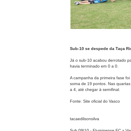
Sub-10 se despede da Taça Ri
Já o sub-10 acabou derrotado pa
havia terminado em 0 a 0.
A campanha da primeira fase foi 
soma de 19 pontos. Nas quartas 
a 4, até chegar à semifinal.
Fonte: Site oficial do Vasco
tacaedilsonsilva
Sub 09|10 - Fluminense FC x Va