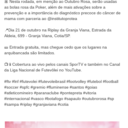
🎀 Nesta rodada, em menção ao Outubro Rosa, serão usadas
as bolas rosa da Poker, além de mais ativações sobre a
prevenção e a importância do diagnóstico precoce do câncer de
mama com parceria ao @institutoprotea
📍Dia 21 de outubro na Riplay da Granja Viana, Estrada da
Aldeia, 699 - Granja Viana, Cotia/SP.
🎫 Entrada gratuita, mas chegue cedo que os lugares na
arquibancada são limitados.
📺📱Cobertura ao vivo pelos canais SporTV e também no Canal
da Liga Nacional de Futevôlei no YouTube.
#ftv #lnf #futevolei #futevoleibrasil #footvolley #futebol #football
#soccer #spfc #gremio #fluminense #santos #goias
#atleticomineiro #paranaclube #pontepreta #vitoria
#internacional #vasco #botafogo #sapaulo #outubrorosa #sp
#sampa #riplay #granjaviana #cotia