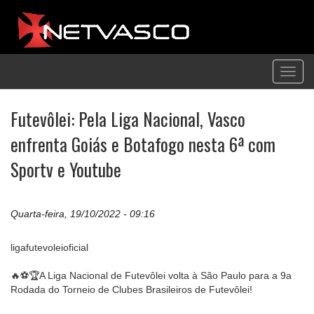
Toggl
navig
Futevôlei: Pela Liga Nacional, Vasco
enfrenta Goiás e Botafogo nesta 6ª com
Sportv e Youtube
Quarta-feira, 19/10/2022 - 09:16
ligafutevoleioficial
🔥⚽️🏆A Liga Nacional de Futevôlei volta à São Paulo para a 9a
Rodada do Torneio de Clubes Brasileiros de Futevôlei!