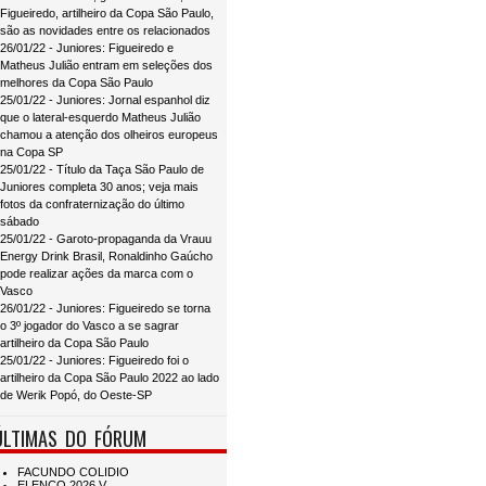
Figueiredo, artilheiro da Copa São Paulo,
são as novidades entre os relacionados
26/01/22 - Juniores: Figueiredo e
Matheus Julião entram em seleções dos
melhores da Copa São Paulo
25/01/22 - Juniores: Jornal espanhol diz
que o lateral-esquerdo Matheus Julião
chamou a atenção dos olheiros europeus
na Copa SP
25/01/22 - Título da Taça São Paulo de
Juniores completa 30 anos; veja mais
fotos da confraternização do último
sábado
25/01/22 - Garoto-propaganda da Vrauu
Energy Drink Brasil, Ronaldinho Gaúcho
pode realizar ações da marca com o
Vasco
26/01/22 - Juniores: Figueiredo se torna
o 3º jogador do Vasco a se sagrar
artilheiro da Copa São Paulo
25/01/22 - Juniores: Figueiredo foi o
artilheiro da Copa São Paulo 2022 ao lado
de Werik Popó, do Oeste-SP
ÚLTIMAS DO FÓRUM