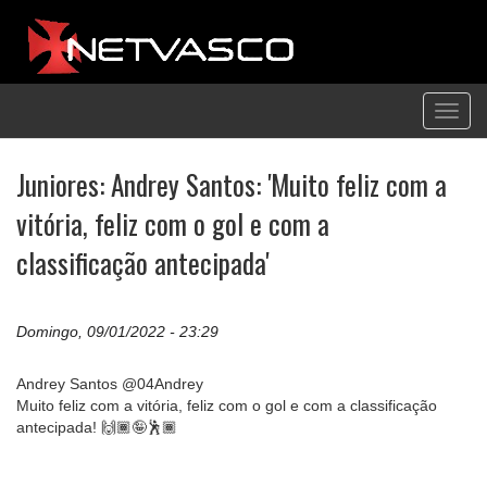
Toggl
navig
Juniores: Andrey Santos: 'Muito feliz com a
vitória, feliz com o gol e com a
classificação antecipada'
Domingo, 09/01/2022 - 23:29
Andrey Santos @04Andrey
Muito feliz com a vitória, feliz com o gol e com a classificação
antecipada! 🙌🏾🤪🕺🏾