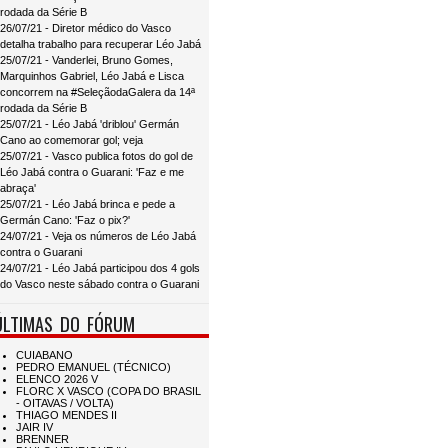
rodada da Série B
26/07/21 - Diretor médico do Vasco
detalha trabalho para recuperar Léo Jabá
25/07/21 - Vanderlei, Bruno Gomes,
Marquinhos Gabriel, Léo Jabá e Lisca
concorrem na #SeleçãodaGalera da 14ª
rodada da Série B
25/07/21 - Léo Jabá 'driblou' Germán
Cano ao comemorar gol; veja
25/07/21 - Vasco publica fotos do gol de
Léo Jabá contra o Guarani: 'Faz e me
abraça'
25/07/21 - Léo Jabá brinca e pede a
Germán Cano: 'Faz o pix?'
24/07/21 - Veja os números de Léo Jabá
contra o Guarani
24/07/21 - Léo Jabá participou dos 4 gols
do Vasco neste sábado contra o Guarani
ÚLTIMAS DO FÓRUM