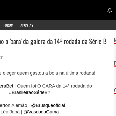
FÓRUM
APOSTAS
 o 'cara' da galera da 14ª rodada da Série B
33
 eleger quem gastou a bola na última rodada!
eraBet
| Quem foi O CARA da 14ª rodada do
#BrasileirãoSérieB
?
erton Alemão |
@Brusqueoficial
Léo Jabá |
@VascodaGama