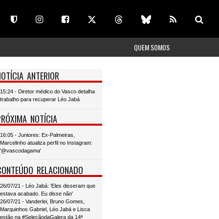
QUEM SOMOS
NOTÍCIA ANTERIOR
15:24 - Diretor médico do Vasco detalha
trabalho para recuperar Léo Jabá
PRÓXIMA NOTÍCIA
16:05 - Juniores: Ex-Palmeiras,
Marcelinho atualiza perfil no Instagram:
'@vascodagama'
CONTEÚDO RELACIONADO
26/07/21 - Léo Jabá: 'Eles disseram que
estava acabado. Eu disse não'
26/07/21 - Vanderlei, Bruno Gomes,
Marquinhos Gabriel, Léo Jabá e Lisca
estão na #SeleçãodaGalera da 14ª