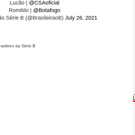
Lucão |
@CSAoficial
Romildo |
@Botafogo
ão Série B (@BrasileiraoB)
July 26, 2021
sileiro da Série B