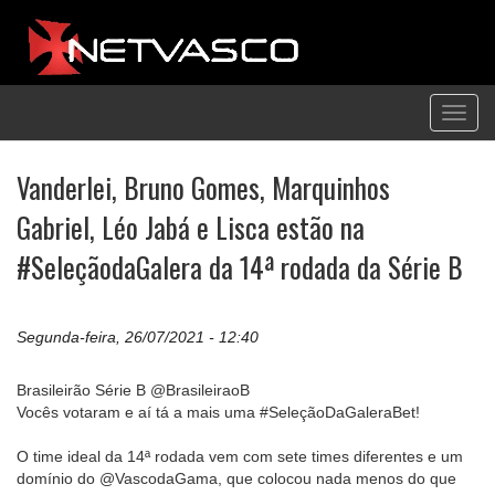
Toggl
navig
Vanderlei, Bruno Gomes, Marquinhos
Gabriel, Léo Jabá e Lisca estão na
#SeleçãodaGalera da 14ª rodada da Série B
Segunda-feira, 26/07/2021 - 12:40
Brasileirão Série B @BrasileiraoB
Vocês votaram e aí tá a mais uma #SeleçãoDaGaleraBet!
O time ideal da 14ª rodada vem com sete times diferentes e um
domínio do @VascodaGama, que colocou nada menos do que