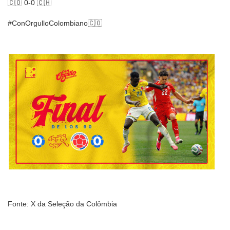
🇨🇴 0-0 🇨🇭
#ConOrgulloColombiano🇨🇴
Fonte: X da Seleção da Colômbia