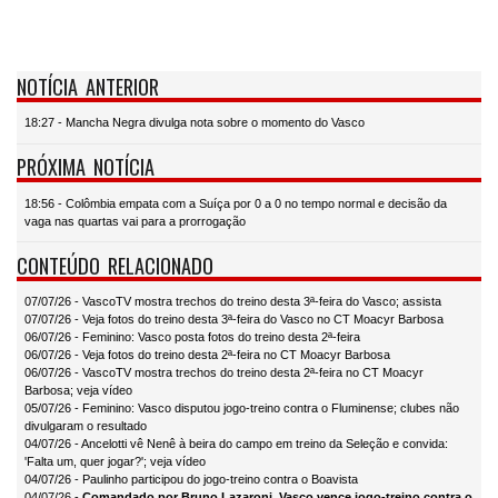
NOTÍCIA ANTERIOR
18:27 - Mancha Negra divulga nota sobre o momento do Vasco
PRÓXIMA NOTÍCIA
18:56 - Colômbia empata com a Suíça por 0 a 0 no tempo normal e decisão da
vaga nas quartas vai para a prorrogação
CONTEÚDO RELACIONADO
07/07/26 - VascoTV mostra trechos do treino desta 3ª-feira do Vasco; assista
07/07/26 - Veja fotos do treino desta 3ª-feira do Vasco no CT Moacyr Barbosa
06/07/26 - Feminino: Vasco posta fotos do treino desta 2ª-feira
06/07/26 - Veja fotos do treino desta 2ª-feira no CT Moacyr Barbosa
06/07/26 - VascoTV mostra trechos do treino desta 2ª-feira no CT Moacyr
Barbosa; veja vídeo
05/07/26 - Feminino: Vasco disputou jogo-treino contra o Fluminense; clubes não
divulgaram o resultado
04/07/26 - Ancelotti vê Nenê à beira do campo em treino da Seleção e convida:
'Falta um, quer jogar?'; veja vídeo
04/07/26 - Paulinho participou do jogo-treino contra o Boavista
04/07/26 -
Comandado por Bruno Lazaroni, Vasco vence jogo-treino contra o