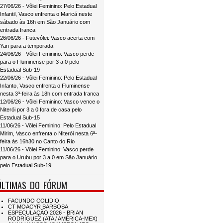
27/06/26 - Vôlei Feminino: Pelo Estadual
Infantil, Vasco enfrenta o Maricá neste
sábado às 16h em São Januário com
entrada franca
26/06/26 - Futevôlei: Vasco acerta com
Yan para a temporada
24/06/26 - Vôlei Feminino: Vasco perde
para o Fluminense por 3 a 0 pelo
Estadual Sub-19
22/06/26 - Vôlei Feminino: Pelo Estadual
Infanto, Vasco enfrenta o Fluminense
nesta 3ª-feira às 18h com entrada franca
12/06/26 - Vôlei Feminino: Vasco vence o
Niterói por 3 a 0 fora de casa pelo
Estadual Sub-15
11/06/26 - Vôlei Feminino: Pelo Estadual
Mirim, Vasco enfrenta o Niterói nesta 6ª-
feira às 16h30 no Canto do Rio
11/06/26 - Vôlei Feminino: Vasco perde
para o Urubu por 3 a 0 em São Januário
pelo Estadual Sub-19
ÚLTIMAS DO FÓRUM