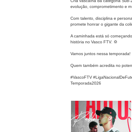
Cria vascaína da categoria Sub
evolução, comprometimento e mu
Com talento, disciplina e person
promete honrar o gigante da col
A caminhada está só começando, 
história no Vasco FTV. 💢
Vamos juntos nessa temporada!
Quem também acredita no potenc
#VascoFTV #LigaNacionalDeFute
Temporada2026