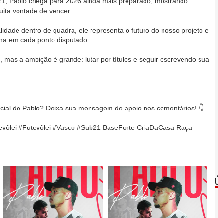
-21, Pablo chega para 2026 ainda mais preparado, mostrando
ita vontade de vencer.
alidade dentro de quadra, ele representa o futuro do nosso projeto e
ina em cada ponto disputado.
mas a ambição é grande: lutar por títulos e seguir escrevendo sua
ial do Pablo? Deixa sua mensagem de apoio nos comentários! 👇
vôlei #Futevôlei #Vasco #Sub21 BaseForte CriaDaCasa Raça