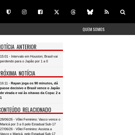
QUEM SOMOS
NOTÍCIA ANTERIOR
15:01 - Intervalo em Houston; Brasil vai
perdendo para o Japão por 1 a 0
PRÓXIMA NOTÍCIA
16:11 -
Rayan joga os 90 minutos, dá
passe decisivo e Brasil vence o Japão
de virada e vai às oitavas da Copa: 2 a
1
CONTEÚDO RELACIONADO
28/06/26 - Vôlei Feminino: Vasco vence o
Maricá por 3 a 0 pelo Estadual Sub-17
27/06/26 - Vôlei Feminino: Assista a
Vasco x Maricá, pelo Estadual Sub-17