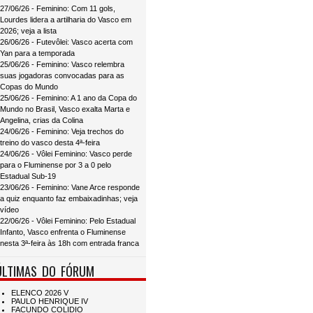
27/06/26 - Feminino: Com 11 gols,
Lourdes lidera a artilharia do Vasco em
2026; veja a lista
26/06/26 - Futevôlei: Vasco acerta com
Yan para a temporada
25/06/26 - Feminino: Vasco relembra
suas jogadoras convocadas para as
Copas do Mundo
25/06/26 - Feminino: A 1 ano da Copa do
Mundo no Brasil, Vasco exalta Marta e
Angelina, crias da Colina
24/06/26 - Feminino: Veja trechos do
treino do vasco desta 4ª-feira
24/06/26 - Vôlei Feminino: Vasco perde
para o Fluminense por 3 a 0 pelo
Estadual Sub-19
23/06/26 - Feminino: Vane Arce responde
a quiz enquanto faz embaixadinhas; veja
vídeo
22/06/26 - Vôlei Feminino: Pelo Estadual
Infanto, Vasco enfrenta o Fluminense
nesta 3ª-feira às 18h com entrada franca
ÚLTIMAS DO FÓRUM