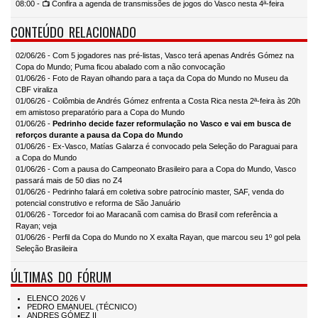
08:00 - 📺 Confira a agenda de transmissões de jogos do Vasco nesta 4ª-feira
CONTEÚDO RELACIONADO
02/06/26 - Com 5 jogadores nas pré-listas, Vasco terá apenas Andrés Gómez na
Copa do Mundo; Puma ficou abalado com a não convocação
01/06/26 - Foto de Rayan olhando para a taça da Copa do Mundo no Museu da
CBF viraliza
01/06/26 - Colômbia de Andrés Gómez enfrenta a Costa Rica nesta 2ª-feira às 20h
em amistoso preparatório para a Copa do Mundo
01/06/26 -
Pedrinho decide fazer reformulação no Vasco e vai em busca de
reforços durante a pausa da Copa do Mundo
01/06/26 - Ex-Vasco, Matías Galarza é convocado pela Seleção do Paraguai para
a Copa do Mundo
01/06/26 - Com a pausa do Campeonato Brasileiro para a Copa do Mundo, Vasco
passará mais de 50 dias no Z4
01/06/26 - Pedrinho falará em coletiva sobre patrocínio master, SAF, venda do
potencial construtivo e reforma de São Januário
01/06/26 - Torcedor foi ao Maracanã com camisa do Brasil com referência a
Rayan; veja
01/06/26 - Perfil da Copa do Mundo no X exalta Rayan, que marcou seu 1º gol pela
Seleção Brasileira
ÚLTIMAS DO FÓRUM