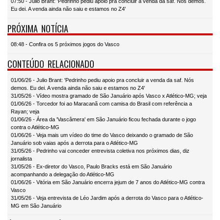
07:50 - Julio Brant: 'Pedrinho pediu apoio pra concluir a venda da saf. Nós demos.
Eu dei. A venda ainda não saiu e estamos no Z4'
PRÓXIMA NOTÍCIA
08:48 - Confira os 5 próximos jogos do Vasco
CONTEÚDO RELACIONADO
01/06/26 - Julio Brant: 'Pedrinho pediu apoio pra concluir a venda da saf. Nós
demos. Eu dei. A venda ainda não saiu e estamos no Z4'
31/05/26 - Vídeo mostra gramado de São Januário após Vasco x Atlético-MG; veja
01/06/26 - Torcedor foi ao Maracanã com camisa do Brasil com referência a
Rayan; veja
01/06/26 - Área da 'Vascâmera' em São Januário ficou fechada durante o jogo
contra o Atlético-MG
01/06/26 - Veja mais um vídeo do time do Vasco deixando o gramado de São
Januário sob vaias após a derrota para o Atlético-MG
31/05/26 - Pedrinho vai conceder entrevista coletiva nos próximos dias, diz
jornalista
31/05/26 - Ex-diretor do Vasco, Paulo Bracks está em São Januário
acompanhando a delegação do Atlético-MG
01/06/26 - Vitória em São Januário encerra jejum de 7 anos do Atlético-MG contra
Vasco
31/05/26 - Veja entrevista de Léo Jardim após a derrota do Vasco para o Atlético-
MG em São Januário