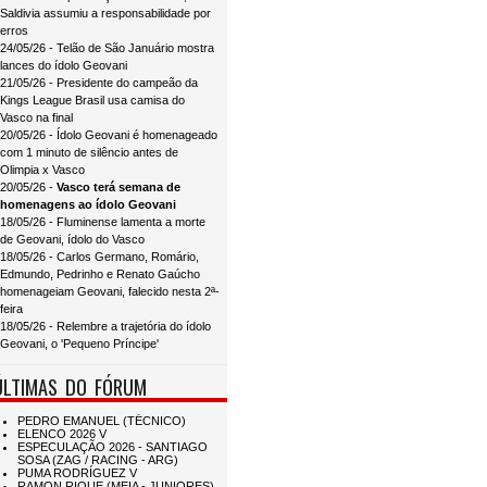
Saldivia assumiu a responsabilidade por
erros
24/05/26 - Telão de São Januário mostra
lances do ídolo Geovani
21/05/26 - Presidente do campeão da
Kings League Brasil usa camisa do
Vasco na final
20/05/26 - Ídolo Geovani é homenageado
com 1 minuto de silêncio antes de
Olimpia x Vasco
20/05/26 -
Vasco terá semana de
homenagens ao ídolo Geovani
18/05/26 - Fluminense lamenta a morte
de Geovani, ídolo do Vasco
18/05/26 - Carlos Germano, Romário,
Edmundo, Pedrinho e Renato Gaúcho
homenageiam Geovani, falecido nesta 2ª-
feira
18/05/26 - Relembre a trajetória do ídolo
Geovani, o 'Pequeno Príncipe'
ÚLTIMAS DO FÓRUM