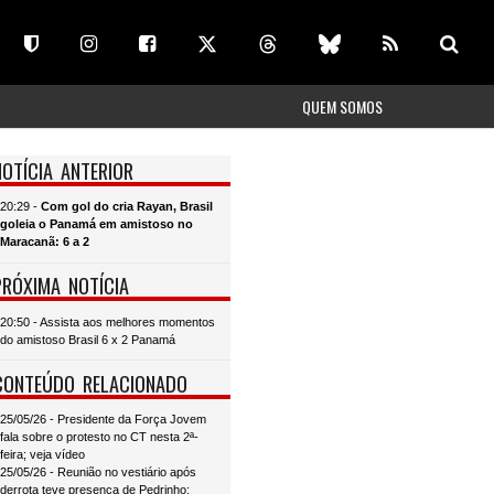
QUEM SOMOS
NOTÍCIA ANTERIOR
20:29 -
Com gol do cria Rayan, Brasil
goleia o Panamá em amistoso no
Maracanã: 6 a 2
PRÓXIMA NOTÍCIA
20:50 - Assista aos melhores momentos
do amistoso Brasil 6 x 2 Panamá
CONTEÚDO RELACIONADO
25/05/26 - Presidente da Força Jovem
fala sobre o protesto no CT nesta 2ª-
feira; veja vídeo
25/05/26 - Reunião no vestiário após
derrota teve presença de Pedrinho;