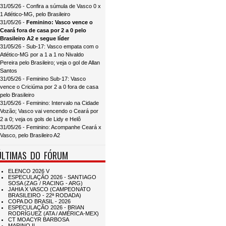
31/05/26 - Confira a súmula de Vasco 0 x
1 Atlético-MG, pelo Brasileiro
31/05/26 -
Feminino: Vasco vence o
Ceará fora de casa por 2 a 0 pelo
Brasileiro A2 e segue líder
31/05/26 - Sub-17: Vasco empata com o
Atlético-MG por a 1 a 1 no Nivaldo
Pereira pelo Brasileiro; veja o gol de Allan
Santos
31/05/26 - Feminino Sub-17: Vasco
vence o Criciúma por 2 a 0 fora de casa
pelo Brasileiro
31/05/26 - Feminino: Intervalo na Cidade
Vozão; Vasco vai vencendo o Ceará por
2 a 0; veja os gols de Lidy e Helô
31/05/26 - Feminino: Acompanhe Ceará x
Vasco, pelo Brasileiro A2
ÚLTIMAS DO FÓRUM