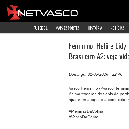
FUTEBOL
MAIS ESPORTES
HISTÓRIA
NOTÍCIAS
Feminino: Helô e Lidy 
Brasileiro A2; veja víd
Domingo, 31/05/2026 - 22:46
Vasco Feminino @vasco_femini
As marcadoras dos gols da parti
ajudarem a equipe a conquistar 
#MeninasDaColina
#VascoDaGama