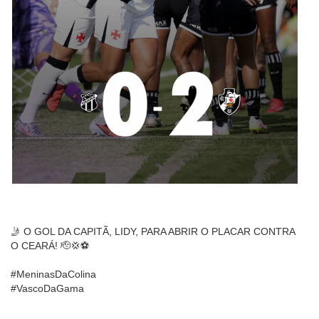
🤳 O GOL DA CAPITÃ, LIDY, PARA ABRIR O PLACAR CONTRA
O CEARÁ! 🫡💢⚽️
#MeninasDaColina
#VascoDaGama