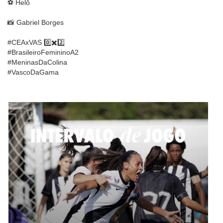
⚽️ Helô
📸 Gabriel Borges
#CEAxVAS 0️⃣✖️2️⃣
#BrasileiroFemininoA2
#MeninasDaColina
#VascoDaGama