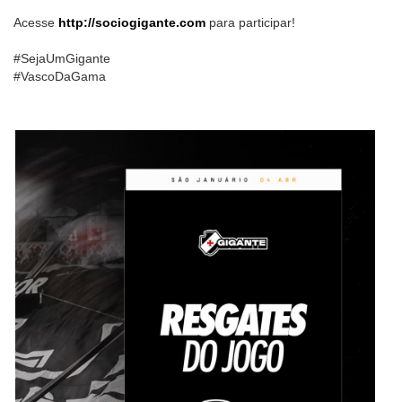
Acesse
http://sociogigante.com
para participar!
#SejaUmGigante
#VascoDaGama