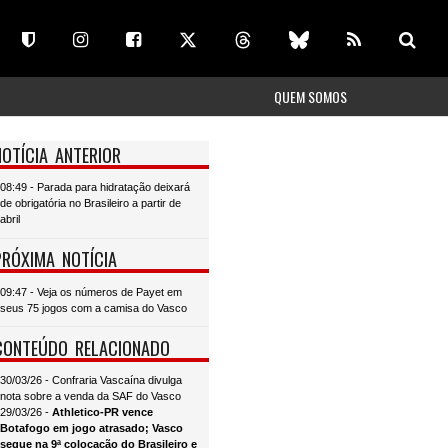
QUEM SOMOS
NOTÍCIA ANTERIOR
08:49 - Parada para hidratação deixará
de obrigatória no Brasileiro a partir de
abril
PRÓXIMA NOTÍCIA
09:47 - Veja os números de Payet em
seus 75 jogos com a camisa do Vasco
CONTEÚDO RELACIONADO
30/03/26 - Confraria Vascaína divulga
nota sobre a venda da SAF do Vasco
29/03/26 -
Athletico-PR vence
Botafogo em jogo atrasado; Vasco
segue na 9ª colocação do Brasileiro e