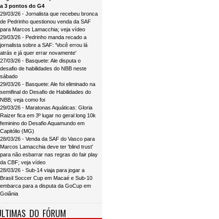
a 3 pontos do G4
29/03/26 - Jornalista que recebeu bronca
de Pedrinho questionou venda da SAF
para Marcos Lamacchia; veja vídeo
29/03/26 - Pedrinho manda recado a
jornalista sobre a SAF: 'Você errou lá
atrás e já quer errar novamente'
27/03/26 - Basquete: Ale disputa o
desafio de habilidades do NBB neste
sábado
29/03/26 - Basquete: Ale foi eliminado na
semifinal do Desafio de Habilidades do
NBB; veja como foi
29/03/26 - Maratonas Aquáticas: Gloria
Raizer fica em 3º lugar no geral long 10k
feminino do Desafio Aquamundo em
Capitólio (MG)
28/03/26 - Venda da SAF do Vasco para
Marcos Lamacchia deve ter 'blind trust'
para não esbarrar nas regras do fair play
da CBF; veja vídeo
28/03/26 - Sub-14 viaja para jogar a
Brasil Soccer Cup em Macaé e Sub-10
embarca para a disputa da GoCup em
Goiânia
ÚLTIMAS DO FÓRUM