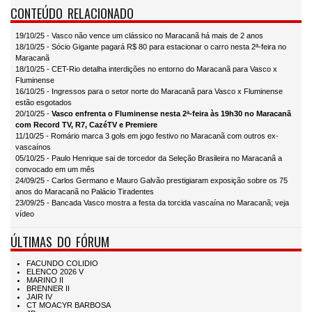
CONTEÚDO RELACIONADO
19/10/25 - Vasco não vence um clássico no Maracanã há mais de 2 anos
18/10/25 - Sócio Gigante pagará R$ 80 para estacionar o carro nesta 2ª-feira no
Maracanã
18/10/25 - CET-Rio detalha interdições no entorno do Maracanã para Vasco x
Fluminense
16/10/25 - Ingressos para o setor norte do Maracanã para Vasco x Fluminense
estão esgotados
20/10/25 -
Vasco enfrenta o Fluminense nesta 2ª-feira às 19h30 no Maracanã
com Record TV, R7, CazéTV e Premiere
11/10/25 - Romário marca 3 gols em jogo festivo no Maracanã com outros ex-
vascaínos
05/10/25 - Paulo Henrique sai de torcedor da Seleção Brasileira no Maracanã a
convocado em um mês
24/09/25 - Carlos Germano e Mauro Galvão prestigiaram exposição sobre os 75
anos do Maracanã no Palácio Tiradentes
23/09/25 - Bancada Vasco mostra a festa da torcida vascaína no Maracanã; veja
vídeo
ÚLTIMAS DO FÓRUM