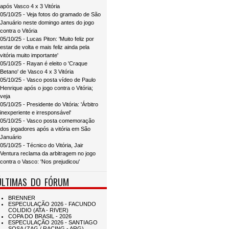
após Vasco 4 x 3 Vitória
05/10/25 - Veja fotos do gramado de São
Januário neste domingo antes do jogo
contra o Vitória
05/10/25 - Lucas Piton: 'Muito feliz por
estar de volta e mais feliz ainda pela
vitória muito importante'
05/10/25 - Rayan é eleito o 'Craque
Betano' de Vasco 4 x 3 Vitória
05/10/25 - Vasco posta vídeo de Paulo
Henrique após o jogo contra o Vitória;
veja
05/10/25 - Presidente do Vitória: 'Árbitro
inexperiente e irresponsável'
05/10/25 - Vasco posta comemoração
dos jogadores após a vitória em São
Januário
05/10/25 - Técnico do Vitória, Jair
Ventura reclama da arbitragem no jogo
contra o Vasco: 'Nos prejudicou'
ÚLTIMAS DO FÓRUM