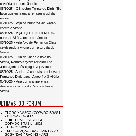
o Vitória por outro ângulo
05/10/25 - GB, sobre Fernando Diniz: 'Ele
falou que eu ia entrar e fazer o gol da
vitória'
05/10/25 - Veja os números de Rayan
contra o Vitória
05/10/25 - Veja o gol de Nuno Moreira
contra o Vitória por outro ângulo
05/10/25 - Veja foto de Fernando Diniz
celebrando a vitória com a torcida do
Vasco
05/10/25 - Cria do Vasco e hoje no
Vitória, Renato Kayzer reclamou da
arbitragem após o jogo; veja vídeo
05/10/25 - Assista à entrevista coletiva de
Fernando Diniz após Vasco 4 x 3 Vitória
05/10/25 - Veja como a imprensa
destacou a vitória do Vasco sobre o
Vitória
ÚLTIMAS DO FÓRUM