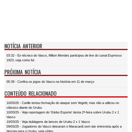
NOTÍCIA ANTERIOR
03:32 - Ex-técnico do Vasco, Milton Mendes participou de live do canal Expresso
1923; veja como foi
PRÓXIMA NOTÍCIA
05:39 - Confira os jogos do Vasco na história em 11 de março
CONTEÚDO RELACIONADO
10/03/25 - Carille testou formação do ataque sem Vegetti, mas não a utilizou no
clássico diante do Urubu
10/03/25 - Veja reportagem do 'Globo Esporte' desta 2ª-feira sobre Urubu 2 x 1
Vasco
10/03/25 - Veja dublagens de lances de Urubu 2 x 1 Vasco
09/03/25 - Jogadores do Vasco deixaram o Maracanã sem dar entrevista após a
derrota para o Urubu; veja vídeo