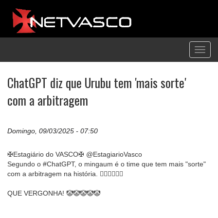
Toggl
navig
ChatGPT diz que Urubu tem 'mais sorte'
com a arbitragem
Domingo, 09/03/2025 - 07:50
✠Estagiário do VASCO✠ @EstagiarioVasco
Segundo o #ChatGPT, o mingaum é o time que tem mais "sorte"
com a arbitragem na história. 🤷‍♂️🤷‍♂️🤷‍♂️
QUE VERGONHA! 🤡🤡🤡🤡🤡