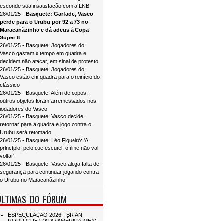
esconde sua insatisfação com a LNB
26/01/25 -
Basquete: Garfado, Vasco
perde para o Urubu por 92 a 73 no
Maracanãzinho e dá adeus à Copa
Super 8
26/01/25 - Basquete: Jogadores do
Vasco gastam o tempo em quadra e
decidem não atacar, em sinal de protesto
26/01/25 - Basquete: Jogadores do
Vasco estão em quadra para o reinício do
clássico
26/01/25 - Basquete: Além de copos,
outros objetos foram arremessados nos
jogadores do Vasco
26/01/25 - Basquete: Vasco decide
retornar para a quadra e jogo contra o
Urubu será retomado
26/01/25 - Basquete: Léo Figueiró: 'A
princípio, pelo que escutei, o time não vai
voltar'
26/01/25 - Basquete: Vasco alega falta de
segurança para continuar jogando contra
o Urubu no Maracanãzinho
ÚLTIMAS DO FÓRUM