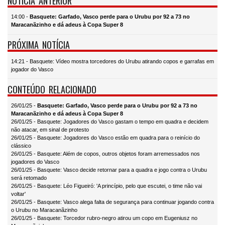
NOTÍCIA ANTERIOR
14:00 -
Basquete: Garfado, Vasco perde para o Urubu por 92 a 73 no
Maracanãzinho e dá adeus à Copa Super 8
PRÓXIMA NOTÍCIA
14:21 - Basquete: Vídeo mostra torcedores do Urubu atirando copos e garrafas em
jogador do Vasco
CONTEÚDO RELACIONADO
26/01/25 -
Basquete: Garfado, Vasco perde para o Urubu por 92 a 73 no
Maracanãzinho e dá adeus à Copa Super 8
26/01/25 - Basquete: Jogadores do Vasco gastam o tempo em quadra e decidem
não atacar, em sinal de protesto
26/01/25 - Basquete: Jogadores do Vasco estão em quadra para o reinício do
clássico
26/01/25 - Basquete: Além de copos, outros objetos foram arremessados nos
jogadores do Vasco
26/01/25 - Basquete: Vasco decide retornar para a quadra e jogo contra o Urubu
será retomado
26/01/25 - Basquete: Léo Figueiró: 'A princípio, pelo que escutei, o time não vai
voltar'
26/01/25 - Basquete: Vasco alega falta de segurança para continuar jogando contra
o Urubu no Maracanãzinho
26/01/25 - Basquete: Torcedor rubro-negro atirou um copo em Eugeniusz no