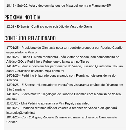
10:48 - Sub-20: Veja vídeo com lances de Maxsuell contra o Flamengo-SP
PRÓXIMA NOTÍCIA
12:02 - E-Sports: Confira o novo episódio do Vasco do Game
CONTEÚDO RELACIONADO
17/01/25 - Presidente do Gimnasia nega ter recebido proposta por Rodrigo Castillo,
especulado no Vasco
15/01/25 - Lucas Oliveira reencontra João Victor no Vasco, seu companheiro no
Atlético-GO, e Pedrinho e Felipe, que o lançaram no Tigres
14/01/25 - Ídolo e novo auxiliar permanente do Vasco, Luisinho Quintanilha falou ao
canal Geraldinos de Arena; veja como foi
14/01/25 - Pedrinho é flagrado conversando com Romário, hoje presidente do
America
13/01/25 - E-Sports: Influenciadores vascaínos visitaram a estátua de Dinamite em
São Januário
14/01/25 - Vídeo mostra 10 golaços de Roberto Dinamite com a camisa do Vasco;
assista
11/01/25 - Mini Pedrinho apresenta o Mini Payet; veja vídeo
10/01/25 - Pedrinho reafirma não ter valores a receber do Vasco e diz que fará
interpelação criminal
10/01/25 - Com 284 gols, Roberto Dinamite é o maior artilheiro do Campeonato
Carioca