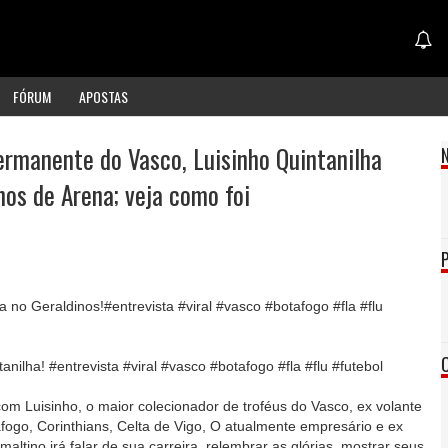
FÓRUM
APOSTAS
permanente do Vasco, Luisinho Quintanilha
nos de Arena; veja como foi
no Geraldinos!#entrevista #viral #vasco #botafogo #fla #flu
nilha! #entrevista #viral #vasco #botafogo #fla #flu #futebol
com Luisinho, o maior colecionador de troféus do Vasco, ex volante
tafogo, Corinthians, Celta de Vigo, O atualmente empresário e ex
maltino irá falar de sua carreira, relembrar as glórias, mostrar seus