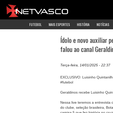
FUTEBOL
MAIS ESPORTES
HISTÓRIA
NOTÍCIAS
Ídolo e novo auxiliar 
falou ao canal Geraldi
Terça-feira, 14/01/2025 - 22:37
EXCLUSIVO: Luisinho Quintanilha 
#futebol
Geraldinos recebe Luisinho Quinta
Nessa live teremos a entrevista 
do clube, seleção brasileira, Bo
camisa 5 que fez história no cruz