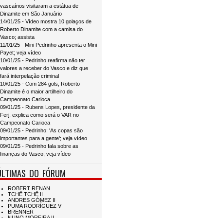
vascaínos visitaram a estátua de
Dinamite em São Januário
14/01/25 - Vídeo mostra 10 golaços de
Roberto Dinamite com a camisa do
Vasco; assista
11/01/25 - Mini Pedrinho apresenta o Mini
Payet; veja vídeo
10/01/25 - Pedrinho reafirma não ter
valores a receber do Vasco e diz que
fará interpelação criminal
10/01/25 - Com 284 gols, Roberto
Dinamite é o maior artilheiro do
Campeonato Carioca
09/01/25 - Rubens Lopes, presidente da
Ferj, explica como será o VAR no
Campeonato Carioca
09/01/25 - Pedrinho: 'As copas são
importantes para a gente'; veja vídeo
09/01/25 - Pedrinho fala sobre as
finanças do Vasco; veja vídeo
ÚLTIMAS DO FÓRUM