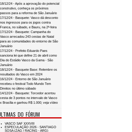
18/12/24 - Após a aprovação do potencial
construtivo, conheça os próximos
passos para a reforma de São Januário
17/12/24 - Basquete: Vasco dá desconto
nos ingressos para os jogos contra
Franca, no sábado, e Bauru, na 2ª-feira
17/12/24 - Basquete: Campanha do
Vasco arrecadou 243 cestas de Natal
para as comunidades do entorno de São
Januário
17/12/24 - Prefeito Eduardo Paes
sanciona lei que define 21 de abril como
Dia do Estádio Vasco da Gama - São
Januário
18/12/24 - Basquete Base: Relembre os
resultados do Vasco em 2024
16/12/24 - Entorno de São Januário
recebeu o festival Todo Mundo Tem
Direitos no último sábado
14/12/24 - Basquete: Torcedor acertou
cesta de 3 pontos no intervalo de Vasco
x Brasília e ganhou R$ 1.000; veja vídeo
ÚLTIMAS DO FÓRUM