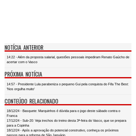
NOTÍCIA ANTERIOR
14:22 - Além da proposta salarial, questões pessoais impediram Renato Gaúcho de
acertar com o Vasco
PRÓXIMA NOTÍCIA
14:57 - Presidente Lula parabeniza o pequeno Gui pela conquista do Fifa The Best:
'Nos orgulha muito'
CONTEÚDO RELACIONADO
18/12/24 - Basquete: Marquinhos é dúvida para o jogo deste sábado contra o
Franca
17/12/24 - Sub-20: Veja trechos do treino desta 3ª-feira do Vasco, que se prepara
para a Copinha
18/12/24 - Após a aprovação do potencial construtivo, conheça os próximos
passos para a reforma de São Januário