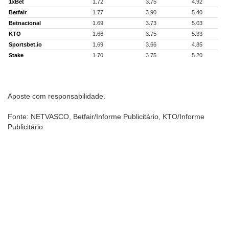
1xBet
1.72
3.75
4.92
Betfair
1.77
3.90
5.40
Betnacional
1.69
3.73
5.03
KTO
1.66
3.75
5.33
Sportsbet.io
1.69
3.66
4.85
Stake
1.70
3.75
5.20
Aposte com responsabilidade.
Fonte: NETVASCO, Betfair/Informe Publicitário, KTO/Informe
Publicitário