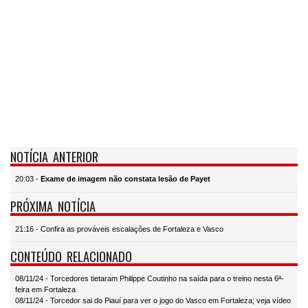
NOTÍCIA ANTERIOR
20:03 -
Exame de imagem não constata lesão de Payet
PRÓXIMA NOTÍCIA
21:16 - Confira as prováveis escalações de Fortaleza e Vasco
CONTEÚDO RELACIONADO
08/11/24 - Torcedores tietaram Philippe Coutinho na saída para o treino nesta 6ª-
feira em Fortaleza
08/11/24 - Torcedor sai do Piauí para ver o jogo do Vasco em Fortaleza; veja vídeo