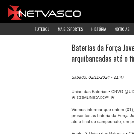
FUTEBOL
MAIS ESPORTES
HISTÓRIA
NOTÍCIAS
Baterias da Força Jov
arquibancadas até o fi
Sábado, 02/11/2024 - 21:47
Uniao das Baterias • CRVG @
🚨 COMUNICADO!!! 🚨
Viemos informar que ontem (01),
presentes as bateria da Força
ate o final do campeonato, em p
Fonte: X Uniao das Baterias • 