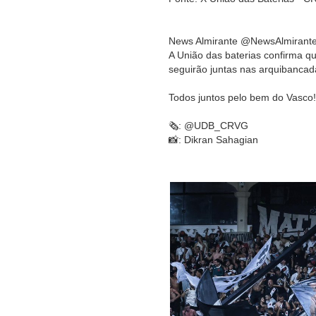
News Almirante @NewsAlmirant
A União das baterias confirma 
seguirão juntas nas arquibancadas
Todos juntos pelo bem do Vasco!
🗞️: @UDB_CRVG
📸: Dikran Sahagian