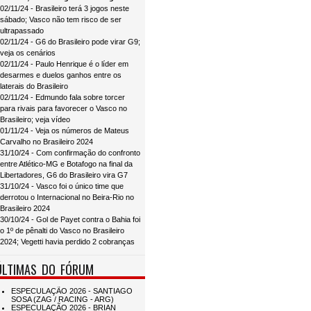
02/11/24 - Brasileiro terá 3 jogos neste
sábado; Vasco não tem risco de ser
ultrapassado
02/11/24 - G6 do Brasileiro pode virar G9;
veja os cenários
02/11/24 - Paulo Henrique é o líder em
desarmes e duelos ganhos entre os
laterais do Brasileiro
02/11/24 - Edmundo fala sobre torcer
para rivais para favorecer o Vasco no
Brasileiro; veja vídeo
01/11/24 - Veja os números de Mateus
Carvalho no Brasileiro 2024
31/10/24 - Com confirmação do confronto
entre Atlético-MG e Botafogo na final da
Libertadores, G6 do Brasileiro vira G7
31/10/24 - Vasco foi o único time que
derrotou o Internacional no Beira-Rio no
Brasileiro 2024
30/10/24 - Gol de Payet contra o Bahia foi
o 1º de pênalti do Vasco no Brasileiro
2024; Vegetti havia perdido 2 cobranças
ÚLTIMAS DO FÓRUM