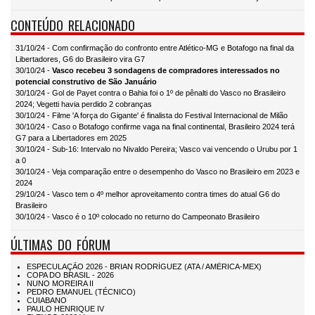
CONTEÚDO RELACIONADO
31/10/24 - Com confirmação do confronto entre Atlético-MG e Botafogo na final da
Libertadores, G6 do Brasileiro vira G7
30/10/24 -
Vasco recebeu 3 sondagens de compradores interessados no
potencial construtivo de São Januário
30/10/24 - Gol de Payet contra o Bahia foi o 1º de pênalti do Vasco no Brasileiro
2024; Vegetti havia perdido 2 cobranças
30/10/24 - Filme 'A força do Gigante' é finalista do Festival Internacional de Milão
30/10/24 - Caso o Botafogo confirme vaga na final continental, Brasileiro 2024 terá
G7 para a Libertadores em 2025
30/10/24 - Sub-16: Intervalo no Nivaldo Pereira; Vasco vai vencendo o Urubu por 1
a 0
30/10/24 - Veja comparação entre o desempenho do Vasco no Brasileiro em 2023 e
2024
29/10/24 - Vasco tem o 4º melhor aproveitamento contra times do atual G6 do
Brasileiro
30/10/24 - Vasco é o 10º colocado no returno do Campeonato Brasileiro
ÚLTIMAS DO FÓRUM