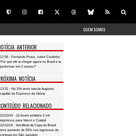
QUEM SOMOS
NOTÍCIA ANTERIOR
12:58 - Fernando Prass, sobre Coutinho:
'Por que ele ia chegar agora no Brasil e ia
performar em 2 meses?'
PRÓXIMA NOTÍCIA
13:31 - Há 104 anos nascia Augusto,
capitão do Expresso da Vitória
CONTEÚDO RELACIONADO
22/10/24 - Já foram emitidos 5 mil
ingressos para Vasco x Cuiabá
22/10/24 - Semifinal da Copa do Brasil
teve aumento de 55% nos ingressos de
cortesia em São Januário