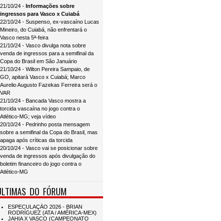
21/10/24 -
Informações sobre
ingressos para Vasco x Cuiabá
22/10/24 - Suspenso, ex-vascaíno Lucas
Mineiro, do Cuiabá, não enfrentará o
Vasco nesta 5ª-feira
21/10/24 - Vasco divulga nota sobre
venda de ingressos para a semifinal da
Copa do Brasil em São Januário
21/10/24 - Wilton Pereira Sampaio, de
GO, apitará Vasco x Cuiabá; Marco
Aurelio Augusto Fazekas Ferreira será o
VAR
21/10/24 - Bancada Vasco mostra a
torcida vascaína no jogo contra o
Atlético-MG; veja vídeo
20/10/24 - Pedrinho posta mensagem
sobre a semifinal da Copa do Brasil, mas
apaga após críticas da torcida
20/10/24 - Vasco vai se posicionar sobre
venda de ingressos após divulgação do
boletim financeiro do jogo contra o
Atlético-MG
ÚLTIMAS DO FÓRUM