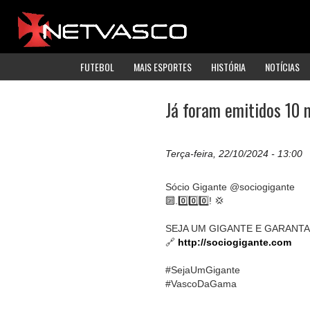
FUTEBOL
MAIS ESPORTES
HISTÓRIA
NOTÍCIAS
Já foram emitidos 10 
Terça-feira, 22/10/2024 - 13:00
Sócio Gigante @sociogigante
🔟.0️⃣0️⃣0️⃣! 💢
SEJA UM GIGANTE E GARANTA 
🔗
http://sociogigante.com
#SejaUmGigante
#VascoDaGama