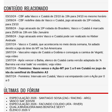
CONTEÚDO RELACIONADO
03/10/24 - CBF adia Vasco x Cuiabá de 23/10 às 19h para 24/10 no mesmo horário
13/09/24 - CBF redefine data de Vasco x Cuiabá, jogo atrasado da 19ª rodada,
para 23/10
30/08/24 - Jogo atrasado da 19ª rodada do Brasileiro, Vasco x Cuiabá é marcado
para 25/09 às 19h em São Januário
29/08/24 - Jogo atrasado entre Vasco e Cuiabá pode ser realizado no Kleber
Andrade
22/07/24 - Vasco x Cuiabá, que aconteceria no meio desta semana, foi adiado
devido a jogo do time do MT na Sul-Americana
18/07/24 - Vascaíno viajou de Cuiabá a Goiânia e conseguiu a camisa de Vegetti;
veja vídeo
13/07/24 - Após vencer o Bahia, elenco do Cuiabá canta versão adaptada de 'A
Barreira vai virar baile' no vestiário; veja vídeo
06/07/24 -
Feminino: Vasco vence o Ação-MT por 1 a 0 em Cuiabá no jogo de
ida da semifinal do Brasileiro A3
06/07/24 - Feminino: Intervalo em Cuiabá; Vasco vai empatando com o Ação por 0
a 0
ÚLTIMAS DO FÓRUM