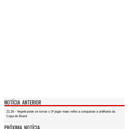
NOTÍCIA ANTERIOR
21:26 - Vegetti pode se tornar o 3º jogar mais velho a conquistar a artilharia da
Copa do Brasil
PRÓXIMA NOTÍCIA