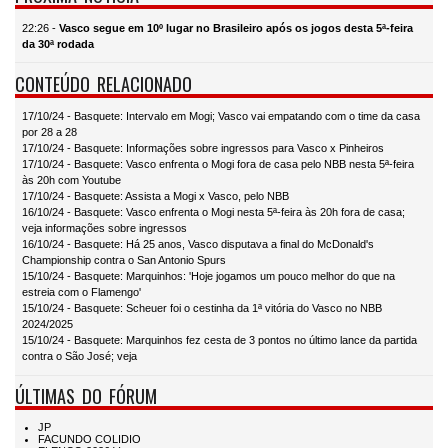
22:26 -
Vasco segue em 10º lugar no Brasileiro após os jogos desta 5ª-feira
da 30ª rodada
CONTEÚDO RELACIONADO
17/10/24 - Basquete: Intervalo em Mogi; Vasco vai empatando com o time da casa
por 28 a 28
17/10/24 - Basquete: Informações sobre ingressos para Vasco x Pinheiros
17/10/24 - Basquete: Vasco enfrenta o Mogi fora de casa pelo NBB nesta 5ª-feira
às 20h com Youtube
17/10/24 - Basquete: Assista a Mogi x Vasco, pelo NBB
16/10/24 - Basquete: Vasco enfrenta o Mogi nesta 5ª-feira às 20h fora de casa;
veja informações sobre ingressos
16/10/24 - Basquete: Há 25 anos, Vasco disputava a final do McDonald's
Championship contra o San Antonio Spurs
15/10/24 - Basquete: Marquinhos: 'Hoje jogamos um pouco melhor do que na
estreia com o Flamengo'
15/10/24 - Basquete: Scheuer foi o cestinha da 1ª vitória do Vasco no NBB
2024/2025
15/10/24 - Basquete: Marquinhos fez cesta de 3 pontos no último lance da partida
contra o São José; veja
ÚLTIMAS DO FÓRUM