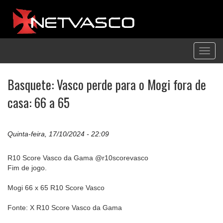
Toggl
navig
Basquete: Vasco perde para o Mogi fora de
casa: 66 a 65
Quinta-feira, 17/10/2024 - 22:09
R10 Score Vasco da Gama @r10scorevasco
Fim de jogo.
Mogi 66 x 65 R10 Score Vasco
Fonte: X R10 Score Vasco da Gama