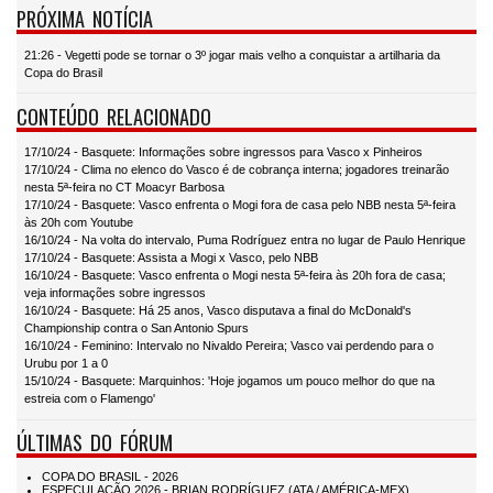
PRÓXIMA NOTÍCIA
21:26 - Vegetti pode se tornar o 3º jogar mais velho a conquistar a artilharia da
Copa do Brasil
CONTEÚDO RELACIONADO
17/10/24 - Basquete: Informações sobre ingressos para Vasco x Pinheiros
17/10/24 - Clima no elenco do Vasco é de cobrança interna; jogadores treinarão
nesta 5ª-feira no CT Moacyr Barbosa
17/10/24 - Basquete: Vasco enfrenta o Mogi fora de casa pelo NBB nesta 5ª-feira
às 20h com Youtube
16/10/24 - Na volta do intervalo, Puma Rodríguez entra no lugar de Paulo Henrique
17/10/24 - Basquete: Assista a Mogi x Vasco, pelo NBB
16/10/24 - Basquete: Vasco enfrenta o Mogi nesta 5ª-feira às 20h fora de casa;
veja informações sobre ingressos
16/10/24 - Basquete: Há 25 anos, Vasco disputava a final do McDonald's
Championship contra o San Antonio Spurs
16/10/24 - Feminino: Intervalo no Nivaldo Pereira; Vasco vai perdendo para o
Urubu por 1 a 0
15/10/24 - Basquete: Marquinhos: 'Hoje jogamos um pouco melhor do que na
estreia com o Flamengo'
ÚLTIMAS DO FÓRUM