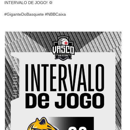
INTERVALO DE JOGO! 💢
#GiganteDoBasquete #NBBCaixa